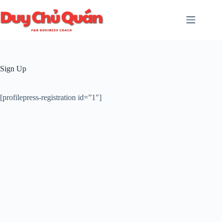
Chuyển
đến
phần
nội
dung
Sign Up
[profilepress-registration id=”1″]