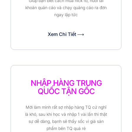
Giúp bạn biết cách mua nick fb, nuôi tài
khoản quản cáo và chạy quảng cáo ra đơn
ngay lập tức
Xem Chi Tiết ⟶
NHẬP HÀNG TRUNG
QUỐC TẬN GỐC
Mới làm mình rất sợ nhập hàng TQ cứ nghĩ
là khó, sau khi học và nhập 1 vài lần thì thật
sự dễ dàng, bạnh sẽ thấy sốc vì giá sản
phẩm bên TQ quá rẻ