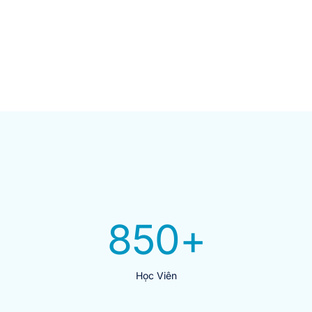
850
+
Học Viên