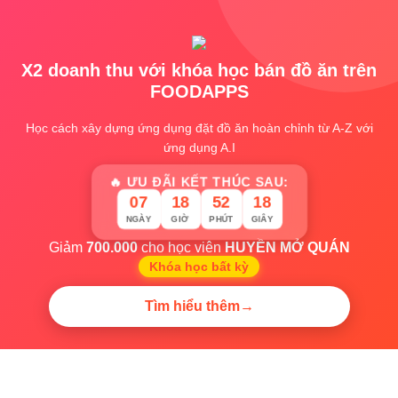
X2 doanh thu với khóa học bán đồ ăn trên
FOODAPPS
Học cách xây dựng ứng dụng đặt đồ ăn hoàn chỉnh từ A-Z với
ứng dụng A.I
🔥 ƯU ĐÃI KẾT THÚC SAU:
07
18
52
18
NGÀY
GIỜ
PHÚT
GIÂY
Giảm
700.000
cho học viên
HUYỀN MỞ QUÁN
Khóa học bất kỳ
Tìm hiểu thêm
→